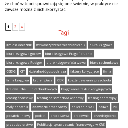
że choć w teorii sprawdzają się one świetnie, w praktyce nie
zawsze można z nich skorzystać.
1
2
»
Tagi
#mieszkanicznik
#stwoarzyszeniemieszkanicznik
biuro księgowe
biuro księgowe gocław
biuro księgowe Praga Południe
biuro księgowe Rudiger
biuro księgowe Warszawa
biuro rachunkowe
CEIDG
CIT
działalność gospodarcza
faktury korygujące
firma
firma księgowa
kadry i płace
KIBR
koszty uzyskania przychodu
Krajowa Izba Biur Rachunkowych
księgowanie faktur korygujących
leasing finansowy
leasing na samochód osobowy
leasing operacyjny
mały podatnik
obowiązki pracodawcy
odliczenie VAT
paliwo
PIT
podatek liniowy
podatki
pracodawca
pracownik
przedsiębiorca
przedsiębiorstwo
Publikacja sprawozdania finansowego w KRS