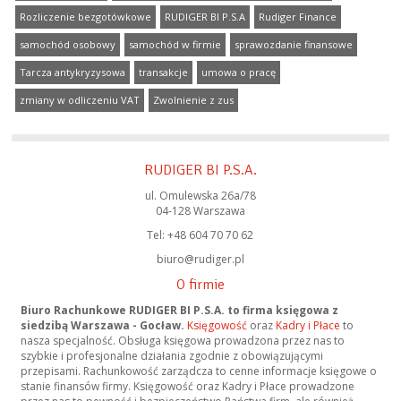
Rozliczenie bezgotówkowe
RUDIGER BI P.S.A
Rudiger Finance
samochód osobowy
samochód w firmie
sprawozdanie finansowe
Tarcza antykryzysowa
transakcje
umowa o pracę
zmiany w odliczeniu VAT
Zwolnienie z zus
RUDIGER BI P.S.A.
ul. Omulewska 26a/78
04-128 Warszawa
Tel: +48 604 70 70 62
biuro@rudiger.pl
O firmie
Biuro Rachunkowe RUDIGER BI P.S.A. to firma księgowa z
siedzibą Warszawa - Gocław.
Księgowość
oraz
Kadry i Płace
to
nasza specjalność. Obsługa księgowa prowadzona przez nas to
szybkie i profesjonalne działania zgodnie z obowiązującymi
przepisami. Rachunkowość zarządcza to cenne informacje księgowe o
stanie finansów firmy. Księgowość oraz Kadry i Płace prowadzone