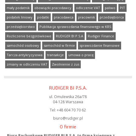
mały podatnik
obowiązki pracodawcy
odliczenie VAT
paliwo
PIT
podatek liniowy
podatki
pracodawca
pracownik
przedsiębiorca
przedsiębiorstwo
Publikacja sprawozdania finansowego w KRS
Rozliczenie bezgotówkowe
RUDIGER BI P.S.A
Rudiger Finance
samochód osobowy
samochód w firmie
sprawozdanie finansowe
Tarcza antykryzysowa
transakcje
umowa o pracę
zmiany w odliczeniu VAT
Zwolnienie z zus
RUDIGER BI P.S.A.
ul. Omulewska 26a/78
04-128 Warszawa
Tel: +48 604 70 70 62
biuro@rudiger.pl
O firmie
Biuro Rachunkowe RUDIGER BI P.S.A. to firma księgowa z