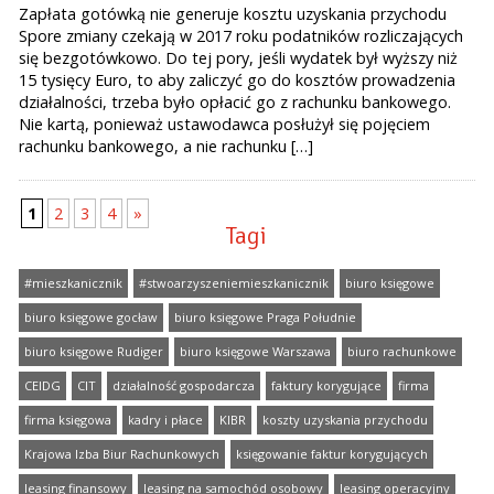
Zapłata gotówką nie generuje kosztu uzyskania przychodu
Spore zmiany czekają w 2017 roku podatników rozliczających
się bezgotówkowo. Do tej pory, jeśli wydatek był wyższy niż
15 tysięcy Euro, to aby zaliczyć go do kosztów prowadzenia
działalności, trzeba było opłacić go z rachunku bankowego.
Nie kartą, ponieważ ustawodawca posłużył się pojęciem
rachunku bankowego, a nie rachunku […]
1
2
3
4
»
Tagi
#mieszkanicznik
#stwoarzyszeniemieszkanicznik
biuro księgowe
biuro księgowe gocław
biuro księgowe Praga Południe
biuro księgowe Rudiger
biuro księgowe Warszawa
biuro rachunkowe
CEIDG
CIT
działalność gospodarcza
faktury korygujące
firma
firma księgowa
kadry i płace
KIBR
koszty uzyskania przychodu
Krajowa Izba Biur Rachunkowych
księgowanie faktur korygujących
leasing finansowy
leasing na samochód osobowy
leasing operacyjny