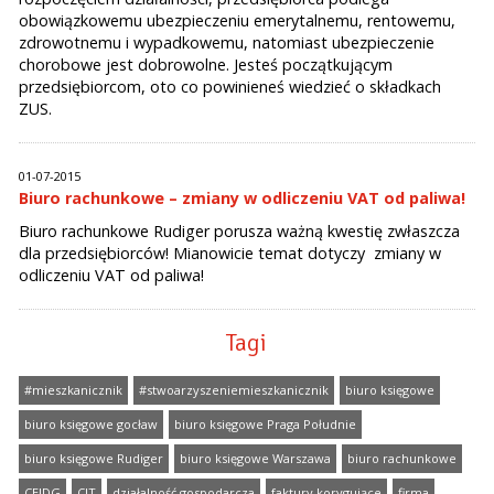
obowiązkowemu ubezpieczeniu emerytalnemu, rentowemu,
zdrowotnemu i wypadkowemu, natomiast ubezpieczenie
chorobowe jest dobrowolne. Jesteś początkującym
przedsiębiorcom, oto co powinieneś wiedzieć o składkach
ZUS.
01-07-2015
Biuro rachunkowe – zmiany w odliczeniu VAT od paliwa!
Biuro rachunkowe Rudiger porusza ważną kwestię zwłaszcza
dla przedsiębiorców! Mianowicie temat dotyczy zmiany w
odliczeniu VAT od paliwa!
Tagi
#mieszkanicznik
#stwoarzyszeniemieszkanicznik
biuro księgowe
biuro księgowe gocław
biuro księgowe Praga Południe
biuro księgowe Rudiger
biuro księgowe Warszawa
biuro rachunkowe
CEIDG
CIT
działalność gospodarcza
faktury korygujące
firma