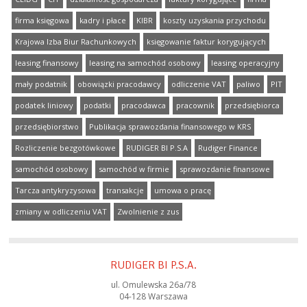
firma księgowa
kadry i płace
KIBR
koszty uzyskania przychodu
Krajowa Izba Biur Rachunkowych
księgowanie faktur korygujących
leasing finansowy
leasing na samochód osobowy
leasing operacyjny
mały podatnik
obowiązki pracodawcy
odliczenie VAT
paliwo
PIT
podatek liniowy
podatki
pracodawca
pracownik
przedsiębiorca
przedsiębiorstwo
Publikacja sprawozdania finansowego w KRS
Rozliczenie bezgotówkowe
RUDIGER BI P.S.A
Rudiger Finance
samochód osobowy
samochód w firmie
sprawozdanie finansowe
Tarcza antykryzysowa
transakcje
umowa o pracę
zmiany w odliczeniu VAT
Zwolnienie z zus
RUDIGER BI P.S.A.
ul. Omulewska 26a/78
04-128 Warszawa