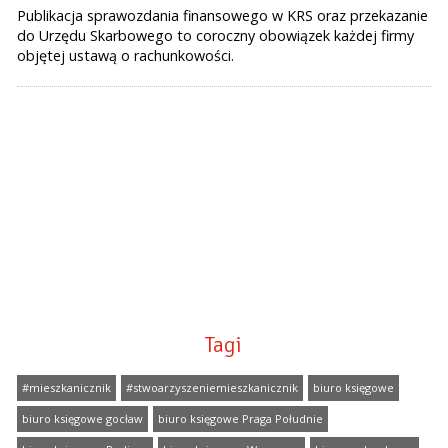
Publikacja sprawozdania finansowego w KRS oraz przekazanie
do Urzędu Skarbowego to coroczny obowiązek każdej firmy
objętej ustawą o rachunkowości.
Tagi
#mieszkanicznik
#stwoarzyszeniemieszkanicznik
biuro księgowe
biuro księgowe gocław
biuro księgowe Praga Południe