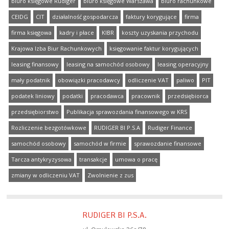
biuro księgowe Rudiger
biuro księgowe Warszawa
biuro rachunkowe
CEIDG
CIT
działalność gospodarcza
faktury korygujące
firma
firma księgowa
kadry i płace
KIBR
koszty uzyskania przychodu
Krajowa Izba Biur Rachunkowych
księgowanie faktur korygujących
leasing finansowy
leasing na samochód osobowy
leasing operacyjny
mały podatnik
obowiązki pracodawcy
odliczenie VAT
paliwo
PIT
podatek liniowy
podatki
pracodawca
pracownik
przedsiębiorca
przedsiębiorstwo
Publikacja sprawozdania finansowego w KRS
Rozliczenie bezgotówkowe
RUDIGER BI P.S.A
Rudiger Finance
samochód osobowy
samochód w firmie
sprawozdanie finansowe
Tarcza antykryzysowa
transakcje
umowa o pracę
zmiany w odliczeniu VAT
Zwolnienie z zus
RUDIGER BI P.S.A.