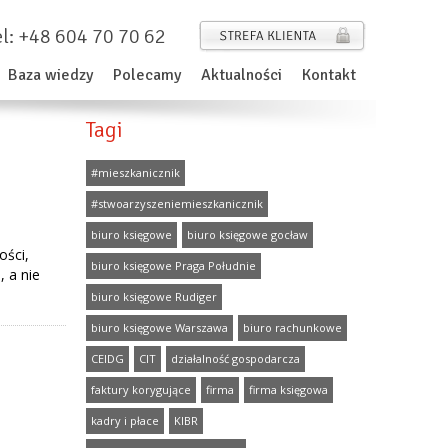
el: +48 604 70 70 62
Baza wiedzy
Polecamy
Aktualności
Kontakt
Tagi
#mieszkanicznik
#stwoarzyszeniemieszkanicznik
biuro księgowe
biuro księgowe gocław
ości,
biuro księgowe Praga Południe
 a nie
biuro księgowe Rudiger
biuro księgowe Warszawa
biuro rachunkowe
CEIDG
CIT
działalność gospodarcza
faktury korygujące
firma
firma księgowa
kadry i płace
KIBR