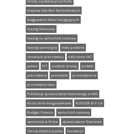
koszty uzyskania przychodu
Krajowa Izba Biur Rachunkowych
księgowanie faktur korygujących
leasing finansowy
leasing na samochód osobowy
leasing operacyjny
mały podatnik
obowiązki pracodawcy
odliczenie VAT
paliwo
PIT
podatek liniowy
podatki
pracodawca
pracownik
przedsiębiorca
przedsiębiorstwo
Publikacja sprawozdania finansowego w KRS
Rozliczenie bezgotówkowe
RUDIGER BI P.S.A
Rudiger Finance
samochód osobowy
samochód w firmie
sprawozdanie finansowe
Tarcza antykryzysowa
transakcje