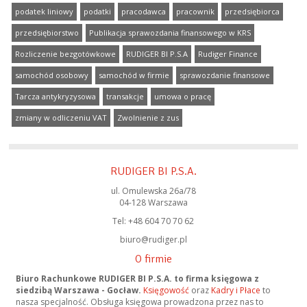
podatek liniowy
podatki
pracodawca
pracownik
przedsiębiorca
przedsiębiorstwo
Publikacja sprawozdania finansowego w KRS
Rozliczenie bezgotówkowe
RUDIGER BI P.S.A
Rudiger Finance
samochód osobowy
samochód w firmie
sprawozdanie finansowe
Tarcza antykryzysowa
transakcje
umowa o pracę
zmiany w odliczeniu VAT
Zwolnienie z zus
RUDIGER BI P.S.A.
ul. Omulewska 26a/78
04-128 Warszawa
Tel: +48 604 70 70 62
biuro@rudiger.pl
O firmie
Biuro Rachunkowe RUDIGER BI P.S.A. to firma księgowa z
siedzibą Warszawa - Gocław.
Księgowość
oraz
Kadry i Płace
to
nasza specjalność. Obsługa księgowa prowadzona przez nas to