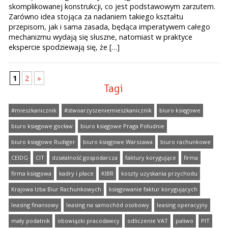
skomplikowanej konstrukcji, co jest podstawowym zarzutem.
Zarówno idea stojąca za nadaniem takiego kształtu
przepisom, jak i sama zasada, będąca imperatywem całego
mechanizmu wydają się słuszne, natomiast w praktyce
ekspercie spodziewają się, że […]
1
2
»
Tagi
#mieszkanicznik
#stwoarzyszeniemieszkanicznik
biuro księgowe
biuro księgowe gocław
biuro księgowe Praga Południe
biuro księgowe Rudiger
biuro księgowe Warszawa
biuro rachunkowe
CEIDG
CIT
działalność gospodarcza
faktury korygujące
firma
firma księgowa
kadry i płace
KIBR
koszty uzyskania przychodu
Krajowa Izba Biur Rachunkowych
księgowanie faktur korygujących
leasing finansowy
leasing na samochód osobowy
leasing operacyjny
mały podatnik
obowiązki pracodawcy
odliczenie VAT
paliwo
PIT